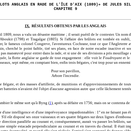
LOTS ANGLAIS EN RADE DE L'ÎLE D'AIX (1809)» DE JULES SIL
CHAPITRE 9
IX.
RÉSULTATS OBTENUS PAR LES ANGLAIS
vril 1809, nous a valu un désastre maritime ; il serait puéril de le contester. Un no
 Aboukir (1798) et Tragalgar (1805). Si l'affaire des brûlots est tombée en oubli, 
er, le fameux colonel Congreve, l'aventureux Cochrane, tout ce que l'Angleterre a
n, cherché le point faible, tiré ses plans, en face de notre escadre inactive et so
pas manœuvré pour entrer dans la rade, et si une de ses divisions a pris mouillage da
quée, la flotte anglaise se garde de tout engagement : elle voit le
Foudroyant
et le
sseaux, sept même, en comptant bien, enfin trois frégates, c'est trop pour un ennemi
Pour son pavillon,
Arbore l'incendie.
e frégate, et des masses d'artillerie, de munitions et d'approvisionnements de tou
 et batteries n'avaient été l'objet d'aucune agression autre que celle lâchement tentée
Gambier le même sort qu'à Byng (
1
), après sa défaite en 1756; mais on se contenta de 
ble d'une intelligence et d'une imprévoyance impardonnables : 1° en ne faisant pas 
il eût disposé ses onze vaisseaux et ses quatre frégates sur deux lignes d'embossage
 une direction parallèle au courant et, conséquemment, aurait vu passer les brûlots, 
e une simple estacade perpendiculaire au courant et en travers du chenal. Il était im
ur cette éventualité, et quand elle s'est réalisée, l'amiral s'est contenté de donner 