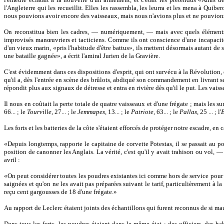
l'Angleterre qui les recueillit. Elles les rassembla, les leurra et les mena à Quibe
nous pouvions avoir encore des vaisseaux, mais nous n'avions plus et ne pouvions 
On reconstitua bien les cadres, — numériquement, — mais avec quels éléments !
improvisés manœuvriers et tacticiens. Comme ils ont conscience d'une incapacité
d'un vieux marin, «pris l'habitude d'être battus», ils mettent désormais autant de s
une bataille gagnée», a écrit l'amiral Jurien de la Gravière.
C'est évidemment dans ces dispositions d'esprit, qui ont survécu à la Révolution, q
qu'il a, dès l'entrée en scène des brûlots, abdiqué son commandement en livrant ses
répondit plus aux signaux de détresse et entra en rivière dès qu'il le put. Les vaiss
Il nous en coûtait la perte totale de quatre vaisseaux et d'une frégate ; mais les sur
66... ; le
Tourville
, 27... ; le
Jemmapes
, 13... ; le
Patriote
, 63... ; le
Pallas
, 25 ... ; l'
Les forts et les batteries de la côte s'étaient efforcés de protéger notre escadre, e
«Depuis longtemps, rapporte le capitaine de corvette Potestas, il se passait au port
position de canonner les Anglais. La vérité, c'est qu'il y avait trahison ou vol, —
avril :
«On peut considérer toutes les poudres existantes ici comme hors de service pour l
saignées et qu'on ne les avait pas préparées suivant le tarif, particulièrement à la
reçu cent gargousses de 18 d'une frégate.»
Au rapport de Leclerc étaient joints des échantillons qui furent reconnus de si ma
Dans tous les forts, les poudres étaient dans le même état ; des officiers, des ha