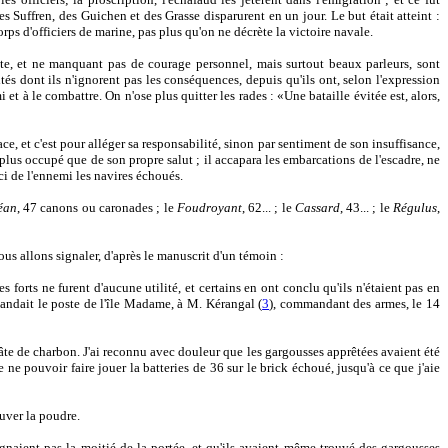
des Suffren, des Guichen et des Grasse disparurent en un jour. Le but était atteint :
s d'officiers de marine, pas plus qu'on ne décrète la victoire navale.
te, et ne manquant pas de courage personnel, mais surtout beaux parleurs, sont
 dont ils n'ignorent pas les conséquences, depuis qu'ils ont, selon l'expression
et à le combattre. On n'ose plus quitter les rades : «Une bataille évitée est, alors,
e, et c'est pour alléger sa responsabilité, sinon par sentiment de son insuffisance,
 plus occupé que de son propre salut ; il accapara les embarcations de l'escadre, ne
rci de l'ennemi les navires échoués.
éan
, 47 canons ou caronades ; le
Foudroyant
, 62... ; le
Cassard
, 43... ; le
Régulus
,
nous allons signaler, d'après le manuscrit d'un témoin :
s forts ne furent d'aucune utilité, et certains en ont conclu qu'ils n'étaient pas en
mmandait le poste de l'île Madame, à M. Kérangal (
3
), commandant des armes, le 14
pâte de charbon. J'ai reconnu avec douleur que les gargousses apprêtées avaient été
e ne pouvoir faire jouer la batteries de 36 sur le brick échoué, jusqu'à ce que j'aie
uver la poudre.
teignaient pas la moitié de la portée, et qu'ils avaient même trouvé des gargousses