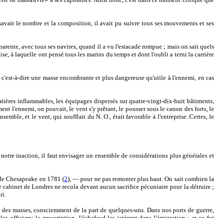
 savait le nombre et la composition, il avait pu suivre tous ses mouvements et ses
arente, avec tous ses navires, quand il a vu l'estacade rompue ; mais on sait quels
se, à laquelle ont pensé tous les marins du temps et dont l'oubli a terni la carrière
., c'est-à-dire une masse encombrante et plus dangereuse qu'utile à l'ennemi, en cas
ières inflammables, les équipages dispersés sur quatre-vingt-dix-huit bâtiments,
nt l'ennemi, on pouvait, le vent s'y prêtant, le pousser sous le canon des forts, le
emble, et le vent, qui soufflait du N. O., était favorable à l'entreprise. Certes, le
 notre inaction, il faut envisager un ensemble de considérations plus générales et
e de Chesapeake en 1781 (
2
), — pour ne pas remonter plus haut. On sait combien la
e cabinet de Londres ne recula devant aucun sacrifice pécuniaire pour la détruire ;
ri.
art des masses, consciemment de la part de quelques-uns. Dans nos ports de guerre,
 officiers; la proscription, l'échafaud les jetèrent dans l'émigration ; et ce fut