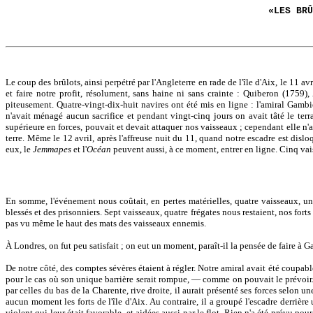
«LES BRÛ
Le coup des brûlots, ainsi perpétré par l'Angleterre en rade de l'île d'Aix, le 11 a
et faire notre profit, résolument, sans haine ni sans crainte : Quiberon (1759),
piteusement. Quatre-vingt-dix-huit navires ont été mis en ligne : l'amiral Gambi
n'avait ménagé aucun sacrifice et pendant vingt-cinq jours on avait tâté le terrai
supérieure en forces, pouvait et devait attaquer nos vaisseaux ; cependant elle n'a 
terre. Même le 12 avril, après l'affreuse nuit du 11, quand notre escadre est dislo
eux, le
Jemmapes
et l'
Océan
peuvent aussi, à ce moment, entrer en ligne. Cinq vai
En somme, l'événement nous coûtait, en pertes matérielles, quatre vaisseaux, un
blessés et des prisonniers. Sept vaisseaux, quatre frégates nous restaient, nos forts
pas vu même le haut des mats des vaisseaux ennemis.
À Londres, on fut peu satisfait ; on eut un moment, paraît-il la pensée de faire à 
De notre côté, des comptes sévères étaient à régler. Notre amiral avait été coupa
pour le cas où son unique barrière serait rompue, — comme on pouvait le prévoir. S'
par celles du bas de la Charente, rive droite, il aurait présenté ses forces selon
aucun moment les forts de l'île d'Aix. Au contraire, il a groupé l'escadre derrièr
violent qui leur était favorable, et aidées aussi par le flot. Rien n'a été prévu po