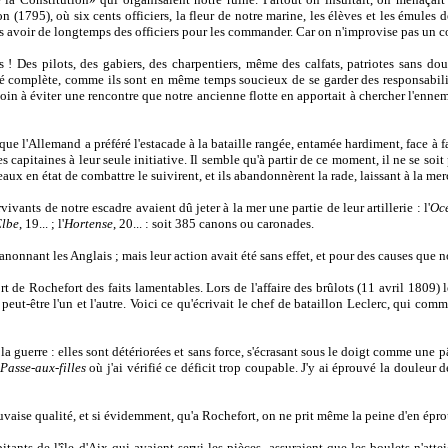
ron (1795), où six cents officiers, la fleur de notre marine, les élèves et les émules 
avoir de longtemps des officiers pour les commander. Car on n'improvise pas un corp
 Des pilots, des gabiers, des charpentiers, même des calfats, patriotes sans dou
 complète, comme ils sont en même temps soucieux de se garder des responsabilités
oin à éviter une rencontre que notre ancienne flotte en apportait à chercher l'ennemi 
ue l'Allemand a préféré l'estacade à la bataille rangée, entamée hardiment, face à fac
 capitaines à leur seule initiative. Il semble qu'à partir de ce moment, il ne se soit
eaux en état de combattre le suivirent, et ils abandonnèrent la rade, laissant à la me
vivants de notre escadre avaient dû jeter à la mer une partie de leur artillerie : l'
Oc
Elbe
, 19... ; l'
Hortense
, 20... : soit 385 canons ou caronades.
n canonnant les Anglais ; mais leur action avait été sans effet, et pour des causes que 
 de Rochefort des faits lamentables. Lors de l'affaire des brûlots (11 avril 1809) le
 peut-être l'un et l'autre. Voici ce qu'écrivait le chef de bataillon Leclerc, qui co
a guerre : elles sont détériorées et sans force, s'écrasant sous le doigt comme une 
Passe-aux-filles
où j'ai vérifié ce déficit trop coupable. J'y ai éprouvé la douleur d
uvaise qualité, et si évidemment, qu'a Rochefort, on ne prit même la peine d'en épro
bitants de l'île d'Aix qui avaient servi les pièces, assuraient que les boulets n'at