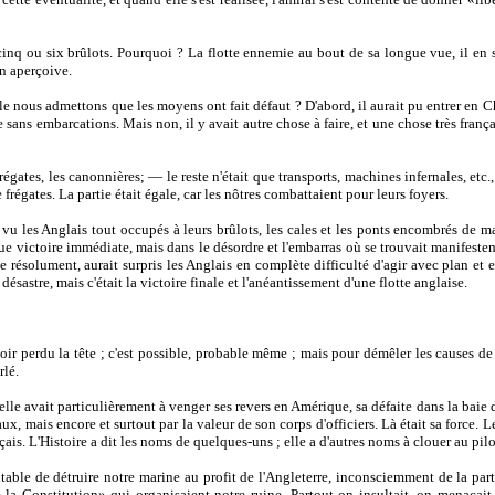
 cinq ou six brûlots. Pourquoi ? La flotte ennemie au bout de sa longue vue, il en
en aperçoive.
le nous admettons que les moyens ont fait défaut ? D'abord, il aurait pu entrer en Ch
sans embarcations. Mais non, il y avait autre chose à faire, et une chose très françai
égates, les canonnières; — le reste n'était que transports, machines infernales, etc
régates. La partie était égale, car les nôtres combattaient pour leurs foyers.
 les Anglais tout occupés à leurs brûlots, les cales et les ponts encombrés de mat
e victoire immédiate, mais dans le désordre et l'embarras où se trouvait manifesteme
résolument, aurait surpris les Anglais en complète difficulté d'agir avec plan et ens
sastre, mais c'était la victoire finale et l'anéantissement d'une flotte anglaise.
oir perdu la tête ; c'est possible, probable même ; mais pour démêler les causes de
rlé.
 elle avait particulièrement à venger ses revers en Amérique, sa défaite dans la bai
, mais encore et surtout par la valeur de son corps d'officiers. Là était sa force. L
çais. L'Histoire a dit les noms de quelques-uns ; elle a d'autres noms à clouer au pilo
amentable de détruire notre marine au profit de l'Angleterre, inconsciemment de la p
la Constitution» qui organisaient notre ruine. Partout on insultait, on menaçait les