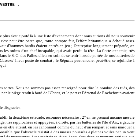
VESTRE ;
m de plus s'est ajouté là à une liste d'événements dont nous aurions dû nous souvenir
c'est peut-être parce que, toute compte fait, l'effort britannique a échoué assez
vait d'hommes hardis étaient entrés en jeu ; l'entreprise longuement préparée, on
us les ordres d'un chef incapable, qui avait perdu la tête. La flotte ennemie, très
ns le S. O. des Palles, elle a eu soin de se tenir hors de portée de nos batteries de
Cassard
à leur poste de combat ; le
Régulus
peut encore, peut-être, se rejoindre à
 qui
tes sortes. Nous ne sommes pas assez renseigné pour dire le nombre des tués, des
 par le piège tendu à bord de l'
Eneas
, et le port et l'Arsenal de Rochefort n'avaient
le disgracier.
établir la deuxième estacade, reconnue nécessaire ; 2° en ne prenant aucune mesure
, très rapprochées et appuyées, à droite, par les batteries de l'île d'Aix, à gauche
sans en être atteint, en les canonnant comme du haut d'un rempart et sans masquer à
possible que l'obstacle résistât à des masses poussées à pleines voiles par un vent
«liberté de manœuvre» à ses capitaines. Ainsi donc, c'est dans ce moment critique que