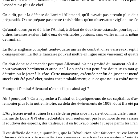
l'escadre n'a plus de chef.
On a dit, pour la défense de l'amiral Allemand, qu'il n'avait pas attendu plus de
préparatifs. On ne prépare pas trente-trois brûlots qu'un observateur vigilant ne s'
Qu'aurait donc pu et dû faire l'Amiral, à défaut de deuxième estacade, pour laquel
ordres insensés avaient fait d'eux de véritables pontons, sans voiles ni mâts, même 
de l'amiral.
La flotte anglaise comptait trente-quatre unités de combat, onze vaisseaux, sept fr
d'engagement. La flotte française pouvait mettre en ligne onze vaisseaux et quatre f
On doit donc se demander pourquoi Allemand n'a pas profité du moment où il a vu
pour s'avancer hardiment et attaquer ? Le succès était peut-être douteux en tant qu
détruire ou le jeter à la côte. Cette manœuvre, exécutée par fin de jusant et menée 
succès eût été payé cher, moins cher, probablement, que ce que nous a coûté notre dé
Pourquoi l'amiral Allemand n'en a-t-il pas ainsi agi ?
Ah ! pourquoi ? On a reproché à l'amiral et à quelques-uns de ses capitaines d'av
remonter plus loin notre histoire, au delà des événements de 1808, dont il a été pa
L'Angleterre avait à ruiner la rivale de sa puissance navale et commerciale ; mais
marine de Louis XVI était redoutable, non seulement pas le nombre de ses vaisseaux
il soudoya des espions, des traîtres, et il en trouva, ô honte ! jusque parmi les Fran
Il est difficile de nier, aujourd'hui, que la Révolution n'ait fait cette œuvre l
l'émeute éclatait à la nouvelle d'un armement, et c'était les prétendus «Amis de 